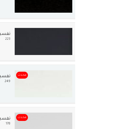
تفسير 
223
محدث
تفسير
249
محدث
تفسير 
178