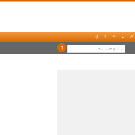
م
ن
هـ
و
ي