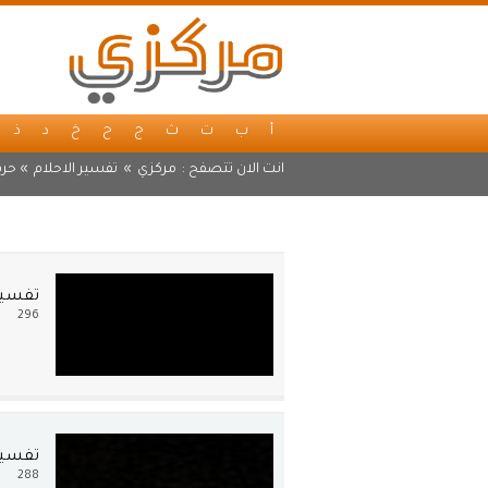
أ
ب
ت
ث
ج
ح
خ
د
ذ
انت الان تتصفح :
مركزي
»
تفسير الاحلام
» حرف
ت
تفسير
296
تفسير 
288