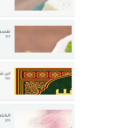
تفسير 
103
ابن ش
160
الناب
205