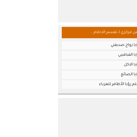
من مركزي لـ تفسير الاحلام ...
يا زواج صديقتي
ا القباقيبي
ا الاكل
ا الصائغ
م رؤيا الأظافر للعزباء