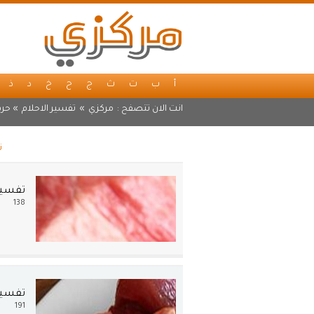
أ
ب
ت
ث
ج
ح
خ
د
ذ
انت الان تتصفح :
مركزي
»
تفسير الاحلام
» حرف
ت
تفسير 
138
تفسير 
191