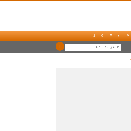
م
ن
هـ
و
ي