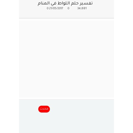
تفسير حلم اللواط في المنام
0
21/05/2017
0
34,881
محدث