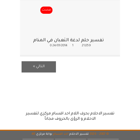
محدث
تفسير حلم لدغة الثعبان في المنام
0
24/01/2014
1
21,059
التالي »
تفسير الاحلام بحرف اللام احد اقسام مركزي لتفسير
الاحلام و الرؤى بالحروف مجاناً
© 2007 - 2026
تفسير الاحلام
احد اقسام
بوابة مركزي
46