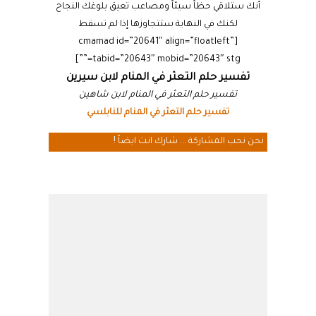
أنك ستلاقي حظاً سيئاً ومصاعب تعيق بلوغك النجاح
لكنك في النهاية ستتجاوزها إذا لم تسقط
[cmamad id=”20641″ align=”floatleft”
tabid=”20643″ mobid=”20643″ stg=””]
تفسير حلم التعثر في المنام لابن سيرين
تفسير حلم التعثر في المنام لابن شاهين
تفسير حلم التعثر في المنام للنابلسي
نحن نحب المشاركة ... شارك انت ايضاً !