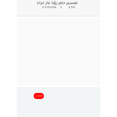
تفسير حلم رؤيا غار حراء
0
17/01/2014
0
4,567
محدث