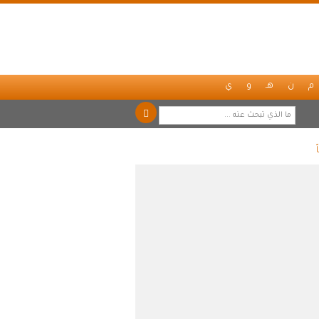
م
ن
هـ
و
ي