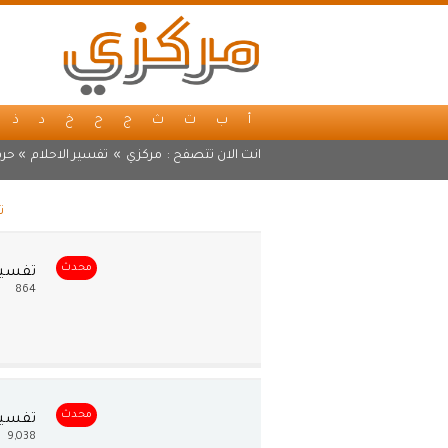
أ
ب
ت
ث
ج
ح
خ
د
ذ
انت الان تتصفح :
مركزي
»
تفسير الاحلام
» حرف
ت
محدث
تفسير
864
محدث
تفسير
9,038