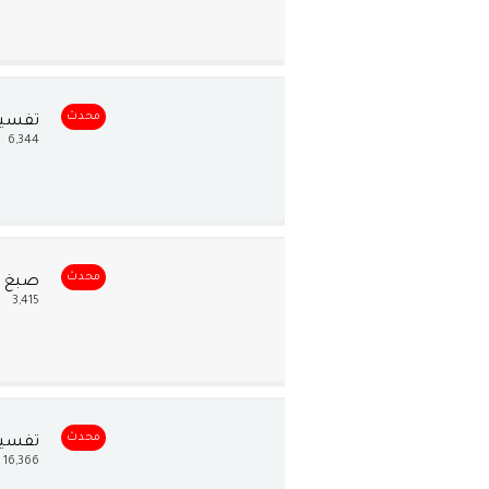
محدث
تفسير
6,344
محدث
صبغ ا
3,415
محدث
تفسير
16,366