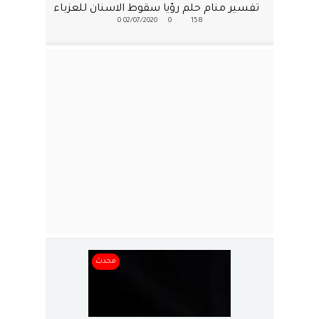
تفسير منام حلم رؤيا سقوط الاسنان للعزباء
0
02/07/2020
0
158
محدث