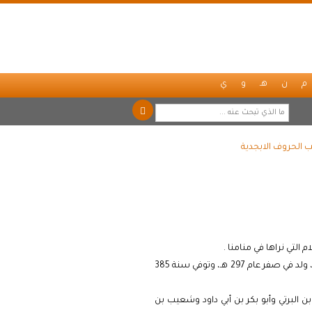
م
ن
هـ
و
ي
 الحروف الابجدية
التي نراها في منامنا .
هو أحد رواة الحديث، اسمه أبو حفص عمر بن أحمد بن عثمان بن أحمد بن محمد بن أيوب بن أزداذ البغدادي، ولد في صفر عام 297 هـ، وتوفي سنة 385
البرتي وأبو بكر بن أبي داود وشعيب بن