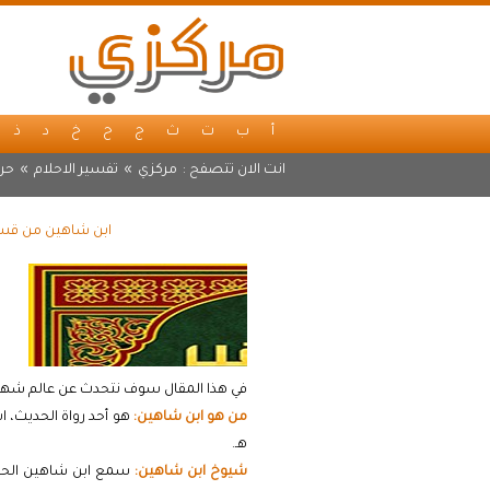
أ
ب
ت
ث
ج
ح
خ
د
ذ
انت الان تتصفح :
مركزي
»
تفسير الاحلام
»
حرف
ابن شاهين من قسم 
في هذا المقال سوف نتحدث عن عالم شهير من 
من هو ابن شاهين:
هـ.
شيوخ ابن شاهين:
سمع ابن شاهين الحديث 