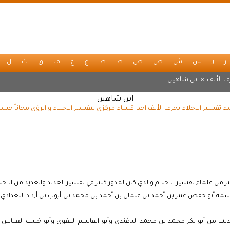
ر
ز
س
ش
ص
ض
ط
ظ
ع
غ
ف
ق
ك
ل
 الألف
» ابن شاهين
ابن شاهين
تفسير الاحلام بحرف الألف احد اقسام مركزي لتفسير الاحلام و الرؤى مجاناً حسب
علماء تفسير الاحلام والذي كان له دور كبير في تفسير العديد والعديد من الاحلام 
من أبو بكر محمد بن محمد الباغَندي وأبو القاسم البغوي وأبو خبيب العباس بن 