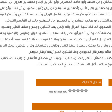
لمالكي وابن صاعد وأبو حامد الحضرمي وأبو بكر بن زياد ومحمد بن هارون بن الم
محمد بن زهير الأبلي وأحمد بن سليمان بن زبان وأبو إسحاق بن أبي ثابت وأبو علي ب
خذ عنه الحديث أبو بكر محمد بن إسماعيل الوراق وأبو سعد الماليني وأبو بكر البرق
لخلال وأبو طالب العشاري أبو الحسين بن المهتدي بالله أبو القاسم التنوخي.
الصدوق الحافظ شيخ العراق بانه ارتحل بعد الثلاثين وجمع وصنف الكثير وفسره ف
 يصنفه أحد، وقال الأمير أبو نصر بانه سمع بالشام والعراق وفارس والبصرة وجمع 
ين قال لهم أول ما كتبت سنة ثمان وثلاثمائة وصنف ثلاثمائة مصنف أحدها التفس
جزء وأول ما حدثت بالبصرة سنة اثنتين وثلاثين وثلاثمائة، وقال القاضي أبوبكر 
ائة درهم قال الداوودي وكنا نشتري الحبر أربعة أرطال بدرهم.
تاب فضائل شهر رمضان، كتاب الترغيب في فضائل الأعمال وثواب ذلك، كتاب ت
شرح مذاهب أهل السنة، كتاب ناسخ الحديث ومنسوخه.
سجل اعجابك
(No Ratings Yet)