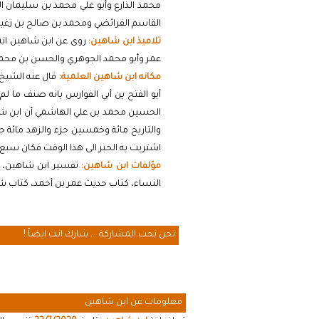
محمد الذارع وأبو علي محمد بن سليمان ا
القاسم الفرائضي ومحمد بن صالح بن زغيل و
تلاميذ ابن شاهين:
روى عن ابن شاهين انه ا
عمر وأبو محمد الجوهري والحسن بن محمد ا
مكانه ابن شاهين العلمية:
قال عنه الشيخ 
أبو الفتح بن أبي الفوارس بانه صنف ما لم
الحسين محمد بن علي الهاشمي أن ابن شاه
والتاريخ مائة وخمسين جزء والزهد مائة 
اشتريت به الحبر الى هذا الوقت فكان سبع م
مؤلفات ابن شاهين:
تفسير ابن شاهين، ك
النساء، كتاب حديث عمر بن أحمد، كتاب 
نحن نحب المشاركة ... شارك انت ايضاً !
معلومات عن ابن شاهين