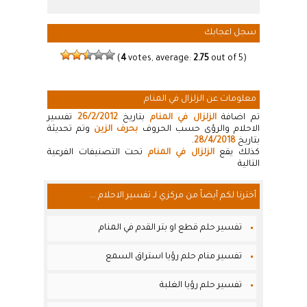
سجل اعجابك
(
4
votes, average:
2.75
out of 5)
معلومات عن الزلزال في المنام
تم اضافة
الزلزال في المنام
بتاريخ
26/2/2012
تفسير
الاحلام والرؤى حسب الحروف
بحرف الزين
وتم تحديثة
بتاريخ
28/4/2018
.
كذلك يقع
الزلزال في المنام
تحت التصنيفات الفرعية
التالية
أخترنا لكم أيضاً من مركزي لـ تفسير الاحلام ...
تفسير حلم قطع او بتر القدم في المنام
تفسير منام حلم رؤيا استراق السمع
تفسير حلم رؤيا الغلبة