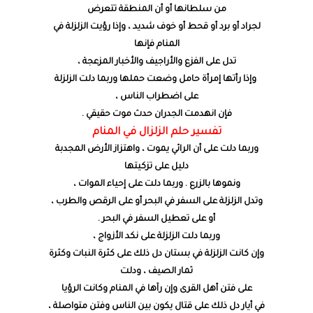
من سلطانها أو أن المنطقة تتعرض
لجراد أو برد أو قحط أو خوف شديد ، وإذا رؤيت الزلزلة في
المنام فإنها
تدل على الفزع والأراجيف والأخبار المزعجة ،
وإذا رأتها إمرأة حامل وضعت حملها وربما دلت الزلزلة
على اضطراب الناس ،
فإن انهدمت الجدران حدث موت حقيقي .
تفسير حلم الزلزال في المنام
وربما دلت على أن الرائي يموت ، واهتزاز الأرض المجدبة
دليل على تزكيتها
ونموها بالزرع . وربما دلت على إحياء الموات ،
وتدل الزلزلة على السفر في البحر أو على الرقص والطرب ،
أو على تعطيل السفر في البحر .
وربما دلت الزلزلة على نكد الأزواج ،
وإن كانت الزلزلة في بستان دل ذلك على كثرة النبات وكثرة
ثمار الصيف ، ودلت
على فتن أهل القرى وإن رآها في المنام وكانت الرؤيا
في أيار دل ذلك على قتال يكون بين الناس وفتن متواصلة ،