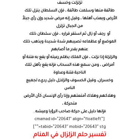
تزلزلت وخسف
طائفة منها وسلمت طائفة ، فإن السلطان ينزل تلك
الأرض ويعذب أهلها ، وقيل إنه مرض شديد وإن رأى جبلاً
من الجبال تزلزل
أو رجف أو زال ثم استقر قراره ، فإن سلطان ذلك
الموضع أو عظماءه تصيبهم شدة شديدة ويذهب ذلك
عنهم بقدر ما أصابهم
والزلزلة إذا نزلت ، فإن الملك يظلم رعيته أو يقع به فتنة أو
أمراض ، ومن سمع هذه السحاب فإنه يقع بأهل تلك
الناحية فتنة وعداوة
وخسران، وقيل الخسوف والزلازل دليل رديء لجميع
الناس
وهلاكهم وهلاك أمتعتهم وإذا رأى الإنسان كأن الأرض
متحركة ،
فإنها دليل على حركة صاحب الرؤيا وعيشه .
[cmamad id=”20641″ align=”floatleft”
tabid=”20643″ mobid=”20643″ stg=””]
تفسير حلم الزلزال في المنام