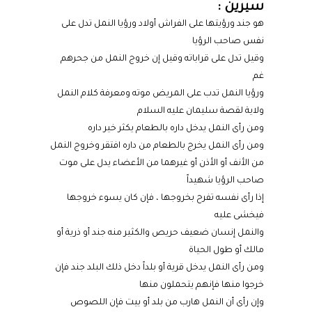
سيرين :
هو جند ورؤيتها على الفراش أولاد ورؤيا النمل تدل على
نفس صاحب الرؤيا
وقيل تدل على قراباته وقيل إن خروج النمل من جحرهم
غم
ورؤيا النمل تدب على المريض موته ومعرفة كلام النمل
ولاية لقصة سليمان عليه السلام
ومن رأى النمل يدخل داره بالطعام يكثر خير داره
ومن رأى النمل يخرج بالطعام من داره افتقر وخروج النمل
من الأنف أو الأذن أو غيرهما من الأعضاء يدل على موت
صاحب الرؤيا شهيداً
إذا رأى نفسه تفرح بخروجها ، فإن كان يسوء خروجها
فيخشى عليه
والنمل إنسان ضعيف حريص والكثير منه جند أو ذرية أو
مالك أو طول الحياة
ومن رأى النمل يدخل قرية أو بلداً دخل ذلك البلد جند فإن
خرجوا منها فإنهم يتحملون منها
وإن رأى أن النمل هارب من بلد أو بيت فإن اللصوص