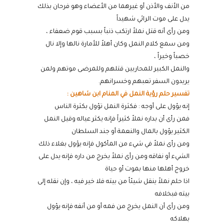
من الأنف والأذن أو غيرهما من الأعضاء وهو فرحان بذلك
يدل على موت الرائي شهيداً
ومن رأى أنه قتل نملاً ارتكب ذنباً بسبب قوم ضعفاء ،
ومن سمع كلام النمل وكان أهلاً للأمارة نالها وإلا نال
خصباً وخيراً ،
والنمل الكبير للمحاربين قتلهم وللمرضى موتهم ولمن
يريدون السفر تعبهم وخسرانهم.
تفسير حلم رؤية النمل في المنام ابن شاهين :
إنه يؤول على أوجه : فكثرة النمل تؤول بكثرة الناس
فمن رأى أن بداره نملاً كثيراً فإنه يكثر عياله وقيل النمل
الكثير يؤول بالمال والنعمة أو جند السلطان
ومن رأى نملاً في شيء من المأكول فإنه يؤول بغلاء ذلك
الشيء أو نفاقه ومن رأى نملاً يخرج من داره فإنه يدل على
خروج أهلها منها بموت أو حياة
اذا حلم نملاً ينقل شيئاً من بيته فلا خير فيه ، وإن نقله إلى
بيته فبخلافه
ومن رأى أن النمل يخرج من فمه أو من أنفه فإنه يؤول
بهلاكه