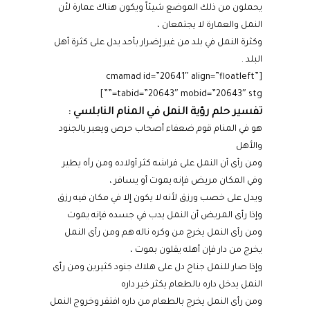
يحملون من ذلك الموضع شيئاً ويكون هناك عمارة لأن
النمل والعمارة لا يجتمعان ،
وكثرة النمل في بلد من غير إضرار بأحد يدل على كثرة أهل
البلد .
[cmamad id=”20641″ align=”floatleft”
tabid=”20643″ mobid=”20643″ stg=””]
تفسير حلم رؤية النمل في المنام النابلسي :
هو في المنام قوم ضعفاء أصحاب حرص ويعبر بالجنود
والأهل
ومن رأى أن النمل على فراشه كثر أولاده ومن رآه يطير
وفي المكان مريض فإنه يموت أو يسافر ،
ويدل على خصب ورزق لأنه لا يكون إلا في مكان فيه رزق
وإذا رأى المريض أن النمل يدب في جسده فإنه يموت
ومن رأى النمل يخرج من وكره ناله هم ومن رأى النمل
يخرج من دار فإن أهله يقلون بموت ،
وإذا صار للنمل جناح دل على هلاك جنود كثيرين ومن رأى
النمل يدخل داره بالطعام يكثر خير داره
ومن رأى النمل يخرج بالطعام من داره افتقر وخروج النمل