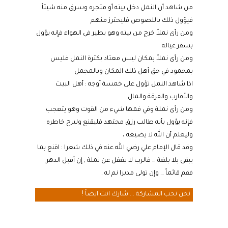
من شاهد أن النمل دخل بيته أو متجره وسرق منه شيئاً
فيؤول ذلك باللصوص فليحترز منهم
ومن رأى نملاً خرج من بيته وهو يطير في الهواء فإنه يؤول
بسفر عياله
ومن رأى نملاً بمكان ليس معتاد بكثرة النمل فليس
بمحمود في حق أهل ذلك المكان وبالمجمل
اذا شاهد النمل تؤول على خمسة أوجه : أهل البيت
والأقارب والفرقة والمال
ومن رأى نملة وفي فمها شيء من القوت وهو يتعجب
فإنه يؤول بأنه طالب رزق مجتهد فليقنع وليرح خاطره
وليعلم أن الله لا يضيعه ،
وقد قال الإمام علي رضي الله عنه في ذلك شعرا : اقنع بما
يبقى بلا بلغة … فالرب لا يغفل عن نملة , إن أقبل الدهر
فقم قائماً … وإن تولى مدبرا نم له .
نحن نحب المشاركة ... شارك انت ايضاً !