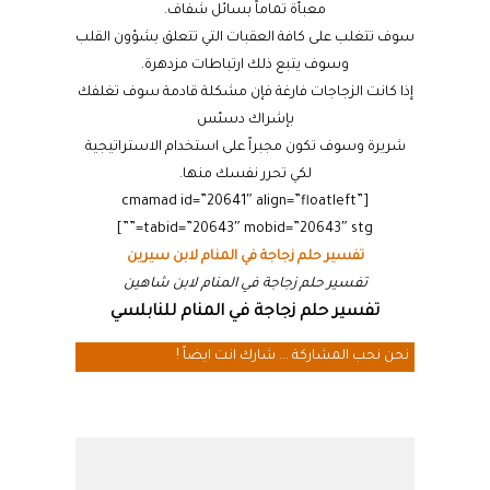
معبأة تماماً بسائل شفاف.
سوف تتغلب على كافة العقبات التي تتعلق بشؤون القلب
وسوف يتبع ذلك ارتباطات مزدهرة.
إذا كانت الزجاجات فارغة فإن مشكلة قادمة سوف تغلفك
بإشراك دسئس
شريرة وسوف تكون مجبراً على استخدام الاستراتيجية
لكي تحرر نفسك منها.
[cmamad id=”20641″ align=”floatleft”
tabid=”20643″ mobid=”20643″ stg=””]
تفسير حلم زجاجة في المنام لابن سيرين
تفسير حلم زجاجة في المنام لابن شاهين
تفسير حلم زجاجة في المنام للنابلسي
نحن نحب المشاركة ... شارك انت ايضاً !