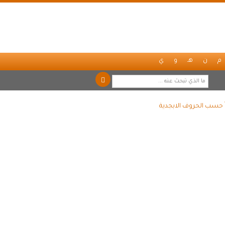
م
ن
هـ
و
ي
ً حسب الحروف الابجدية