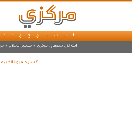
أ
ب
ت
ث
ج
ح
خ
د
ذ
انت الان تتصفح :
مركزي
»
تفسير الاحلام
»
حر
تفسير حلم رؤيا الظن من