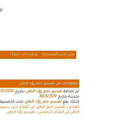
[cmamad id=”20641″ align=”floatleft” tabid=”20643″ mobid=”20643″ stg=””]
نحن نحب المشاركة ... شارك انت ايضاً !
معلومات عن تفسير حلم رؤيا الظن
تم اضافة
تفسير حلم رؤيا الظن
بتاريخ
/5/2010
تحديثة بتاريخ
30/3/2017
.
كذلك يقع
تفسير حلم رؤيا الظن
تحت التصنيفات 
المنام
•
تفسير حلم الظن في المنام لابن سيري
الظن في المنام للنابلسي
•
تفسير رؤيا الظن