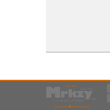
22Q 0.184S
Coded with ❤️ & ☕ in Jeddah