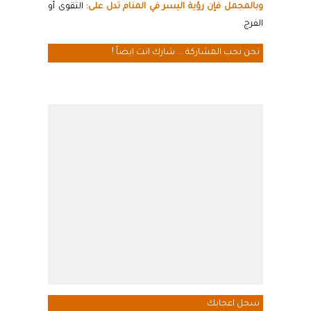
وبالمجمل فإن رؤية اليسر في المنام تدل على:
التقوى أو
الفرج.
نحن نحب المشاركة ... شارك انت ايضاً !
سجل اعجابك