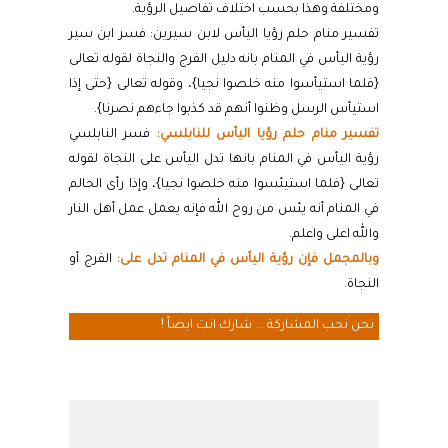
ومختلفة وهذا بحسب اختلاف تفاصيل الرؤية.
تفسير منام حلم رؤيا اليأس لابن سيرين: فسر ابن سير
رؤية اليأس في المنام بانه دليل الفرج والنجاة لقوله تعالى
{فلما استيأسوا منه خلصوا نجيا}، وقوله تعالى {حتى إذا
استيأس الرسل وظنوا أنهم قد كذبوا جاءهم نصرنا}.
تفسير منام حلم رؤيا اليأس للنابلسي:
فسر النابلسي
رؤية اليأس في المنام بانها تدل اليأس على النجاة لقوله
تعالى {فلما استيئسوا منه خلصوا نجيا}، وإذا رأى الحالم
في المنام أنه يئس من روح الله فإنه يعمل عمل أهل النار
والله اعلى واعلم.
وبالمجمل فإن رؤية اليأس في المنام تدل على:
الفرج أو
النجاة.
نحن نحب المشاركة ... شارك انت ايضاً !