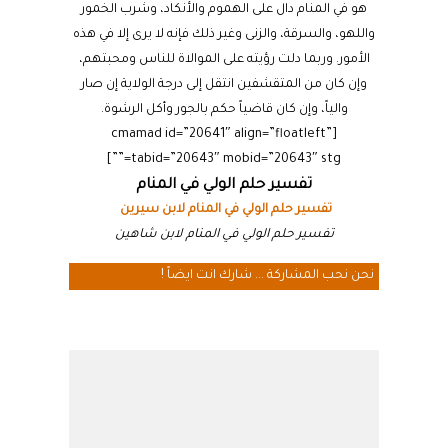
هو في المنام دال على الهموم والأنكاد، وشرب الخمور
واللهو، والسرقة، والزنى وغير ذلك فإنه لا يرى إلا في هذه
الأمور. وربما دلت رؤيته على الموالاة للناس ومحبتهم،
وإن كان من المتقشفين انتقل إلى درجة الولاية إن صار
والياً، وإن كان قاضياً حكم بالجور وأكل الرشوة.
[cmamad id=”20641″ align=”floatleft”
tabid=”20643″ mobid=”20643″ stg=””]
تفسير حلم الولي في المنام
تفسير حلم الولي في المنام لابن سيرين
تفسير حلم الولي في المنام لابن شاهين
نحن نحب المشاركة ... شارك انت ايضاً !