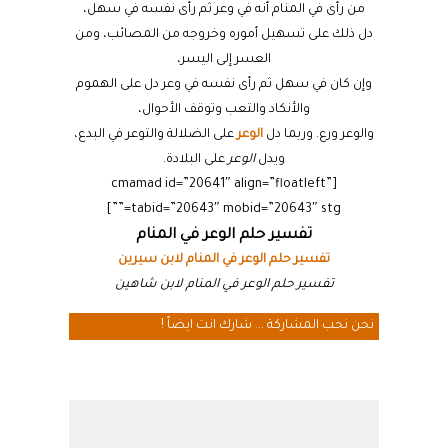
من رأى في المنام أنه في وعر ثم رأى نفسه في سهل،
دل ذلك على تسهيل أموره وخروجه من المصائب، ومن
العسر إلى اليسر،
وإن كان في سهل ثم رأى نفسه في وعر دل على الهموم
والأنكاد والتعب وتوقف الأحوال،
والوعر ورع. وربما دل
الوعر
على الضلالة والتوعر في البدع،
ويدل
الوعر
على البلادة.
[cmamad id=”20641″ align=”floatleft”
tabid=”20643″ mobid=”20643″ stg=””]
تفسير حلم الوعر في المنام
تفسير حلم الوعر في المنام لابن سيرين
تفسير حلم الوعر في المنام لابن شاهين
نحن نحب المشاركة ... شارك انت ايضاً !