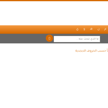
م
ن
هـ
و
ي
اً حسب الحروف الابجدية