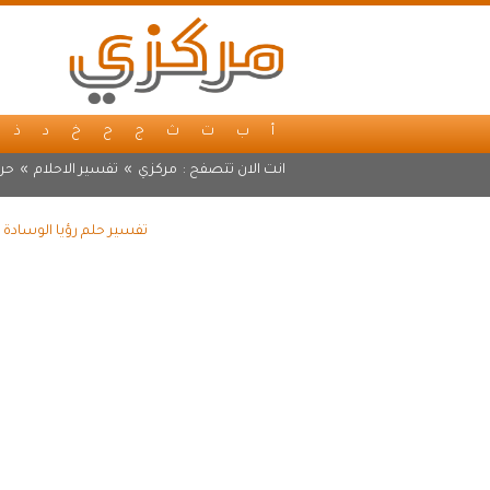
أ
ب
ت
ث
ج
ح
خ
د
ذ
انت الان تتصفح :
مركزي
»
تفسير الاحلام
»
حرف
تفسير حلم رؤيا الوسادة 