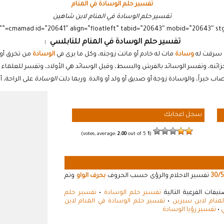
تفسير حلم الوسادة في المنام
تفسير حلم الوسادة في المنام لابن شاهين
تفسير حلم الوسادة في المنام للنابلسي :
ن سرقت له
وسادة
مات له خادم أو ماتت زوجته، وكل ما يرى في
الوسادة
من تخرق أو ب
زائنه، وتفسر الوسائد بالفرش والبسط، وقيل الوسائد هي الأولاد، وتفسر للعلماء
اب خيراً، والوسادة زوجة أو صديق أو ولد أو والدة. وربما دلت
الوسادة
على الراحة، 
سجل اعجابك
2.00
out of 5)
votes, average:
1
(
30/5
تفسير الاحلام والرؤى حسب الحروف
بحرف الواو
وتم
فات الفرعية التالية
تفسير حلم الوسادة
•
تفسير حلم
منام لابن سيرين
•
تفسير حلم الوسادة في المنام لابن
ي
•
تفسير رؤيا الوسادة