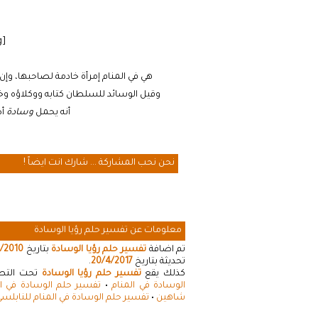
[cmamad id=”20641″ align=”floatleft” tabid=”20643″ mobid=”20643″ stg=””]
هي في المنام إمرأة خادمة لصاحبها، وإ
وقيل الوسائد للسلطان كتابه ووكلاؤه وخ
أنه يحمل
وسادة
أص
نحن نحب المشاركة ... شارك انت ايضاً !
معلومات عن تفسير حلم رؤيا الوسادة
تم اضافة
تفسير حلم رؤيا الوسادة
بتاريخ
/2010
تحديثة بتاريخ
20/4/2017
.
كذلك يقع
تفسير حلم رؤيا الوسادة
تحت التصني
الوسادة في المنام
•
تفسير حلم الوسادة في ال
شاهين
•
تفسير حلم الوسادة في المنام للنابلس