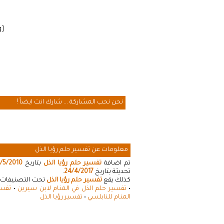
[cmamad id=”20641″ align=”floatleft” tabid=”20643″ mobid=”20643″ stg=””]
نحن نحب المشاركة ... شارك انت ايضاً !
معلومات عن تفسير حلم رؤيا الذل
تم اضافة
تفسير حلم رؤيا الذل
بتاريخ
/5/2010
تحديثة بتاريخ
24/4/2017
.
كذلك يقع
تفسير حلم رؤيا الذل
تحت التصنيفات ال
•
تفسير حلم الذل في المنام لابن سيرين
•
تفسي
المنام للنابلسي
•
تفسير رؤيا الذل