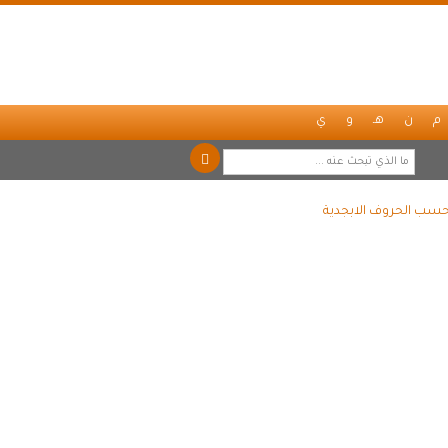
م
ن
هـ
و
ي
 حسب الحروف الابجدية