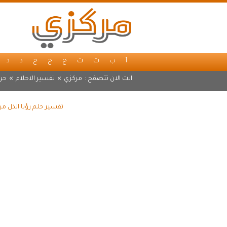
أ
ب
ت
ث
ج
ح
خ
د
ذ
انت الان تتصفح :
مركزي
»
تفسير الاحلام
»
حرف
تفسير حلم رؤيا الذل م