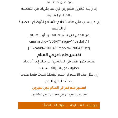
عن طيق حادث ما.
إذا رأيت الآخرين مذعورين فإن هذا يقربك من التعاسة
والمناظر المحزنة.
إن ما يسبب مثل هذه الأحلام دائماً هو الأوضاع العصيبة
أو الناجمة
عن الحمى التي تسببها الملاريا أو الاهتياج.
[cmamad id=”20641″ align=”floatleft”
tabid=”20643″ mobid=”20643″ stg=””]
تفسير حلم ذعر في المنام
عندما تكون هذه هي الحالة فإن في ذلك إنذاراً باتخاذ
خطوات فورية لإزالة السبب.
إن مثل هذه الأحلام أو أحلام اليقظة تحدث فقط عندما
يحدث ما يقلق النوم.
تفسير حلم ذعر في المنام لابن سيرين
تفسير حلم ذعر في المنام لابن شاهين
نحن نحب المشاركة ... شارك انت ايضاً !