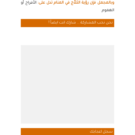
وبالمجمل فإن رؤية الثلاّج في المنام تدل على:
الأفراح أو
الهموم.
نحن نحب المشاركة ... شارك انت ايضاً !
سجل اعجابك