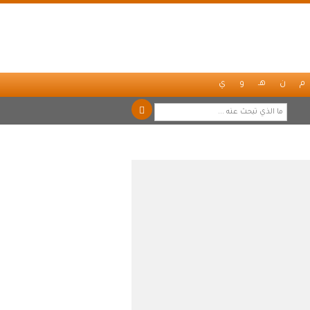
م
ن
هـ
و
ي