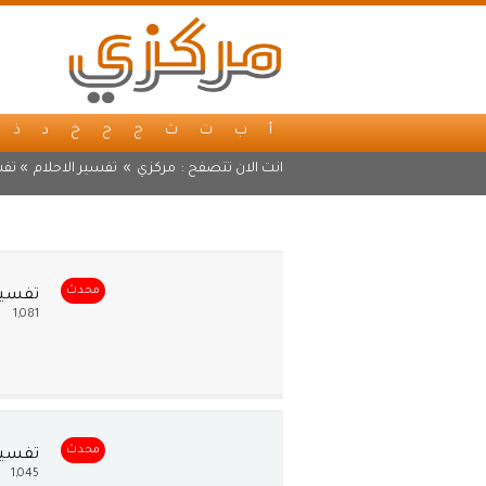
أ
ب
ت
ث
ج
ح
خ
د
ذ
انت الان تتصفح :
مركزي
»
تفسير الاحلام
» تفس
محدث
تفسير
1,081
محدث
تفسير 
1,045