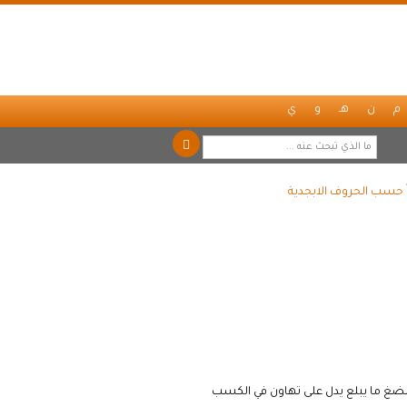
م
ن
هـ
و
ي
ً حسب الحروف الابجدية
غ ما يبلع يدل على تهاون في الكسب