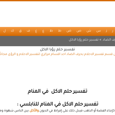
ر
ز
س
ش
ص
ض
ط
ظ
ع
غ
ف
ق
ك
ل
ف الضاد
» تفسير حلم رؤيا الاكل
تفسير حلم رؤيا الاكل
ن قسم تفسير الاحلام بحرف الضاد احد اقسام مركزي لتفسير الاحلام و الرؤى مجانا
تفسير حلم الاكل في المنام
تفسير حلم الاكل في المنام للنابلسي :
ه كإيناء الفضة أو الذهب فيدل ذلك على إفراط في الديون
والأكل
بين الناس شهوة ومض