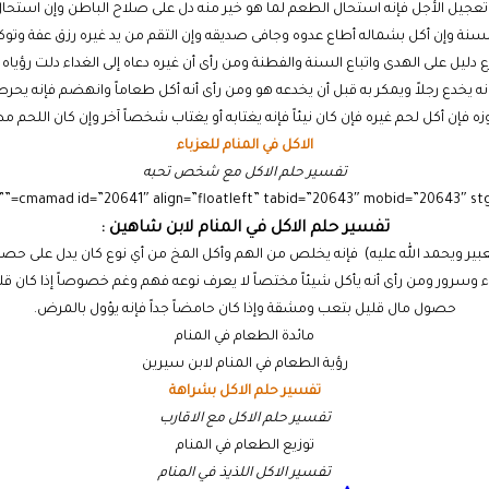
عجيل الأجل فإنه استحال الطعم لما هو خير منه دل على صلاح الباطن وإن استحال
بالسنة وإن أكل بشماله أطاع عدوه وجافى صديقه وإن التقم من يد غيره رزق عفة وتوك
 دليل على الهدى واتباع السنة والفطنة ومن رأى أن غيره دعاه إلى الغداء دلت رؤياه
ه يخدع رجلاً ويمكر به قبل أن يخدعه هو ومن رأى أنه أكل طعاماً وانهضم فإنه يحر
فإن أكل لحم غيره فإن كان نيئاً فإنه يغتابه أو يغتاب شخصاً آخر وإن كان اللحم مطب
الاكل في المنام للعزباء
تفسير حلم الاكل مع شخص تحبه
تفسير حلم الاكل في المنام لابن شاهين :
تعبير ويحمد الله عليه) فإنه يخلص من الهم وأكل المخ من أي نوع كان يدل على حصول
وسرور ومن رأى أنه يأكل شيئاً مختصاً لا يعرف نوعه فهم وغم خصوصاً إذا كان قلي
حصول مال قليل بتعب ومشقة وإذا كان حامضاً جداً فإنه يؤول بالمرض.
مائدة الطعام في المنام
رؤية الطعام في المنام لابن سيرين
تفسير حلم الاكل بشراهة
تفسير حلم الاكل مع الاقارب
توزيع الطعام في المنام
تفسير الاكل اللذيذ في المنام