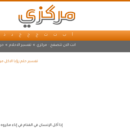
أ
ب
ت
ث
ج
ح
خ
د
ذ
انت الان تتصفح :
مركزي
»
تفسير الاحلام
»
حر
تفسير حلم رؤيا الاكل م
إذا أكل الإنسان في المنام في إناء مكرو