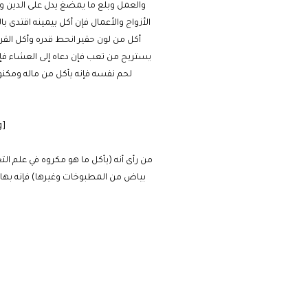
والعمل وبلع ما يمضغ يدل على الدين وت
الأزواج والأعمال فإن أكل بيمينه اقتدى 
أكل من لون حقير انحط قدره وأكل القرع
يستريح من تعب فإن دعاه إلى العشاء فإن
لحم نفسه فإنه يأكل من ماله ومكنوزه 
[cmamad id=”20641″ align=”floatleft” tabid=”20643″ mobid=”20643″ stg=””]
من رأى أنه (يأكل ما هو مكروه في علم ال
بياض من المطبوخات وغيرها) فإنه بهاء 