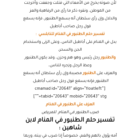
لأن صوته يخرج من الأمعاء التي فتلت وجففت وأخرجت
من الموطن، ونقره ذكر ما رأى من الرفاهية والعز
والدلال.وإن رأى سلطان أنه يسمع
الطنبور
، فإنه يسمع
قول رجل صاحب أباطيل.
تفسير حلم الطنبور في المنام للنابلسي :
يدل في المنام على أباطيل الناس، وعلى الزنى واستخدام
الجن والسحر،
والطنبور
رجل رئيس وهو هم وحزن، وقد يكون
الطنبور
وعظ الرجل وزجره للناس،
والعزف على
الطنبور
مصيبة.وإن رأى سلطان أنه يسمع
الطنبور
فإنه يسمع قول رجل صاحب أباطيل.
[cmamad id=”20641″ align=”floatleft”
tabid=”20643″ mobid=”20643″ stg=””]
العزف علي الطنبور في المنام
ضرب الطنبور في المنام للمريض
تفسير حلم الطنبور في المنام لابن
شاهين :
أمه يؤول بالهم والغم، خصوصاً إذا ضرب في بيته، وربما