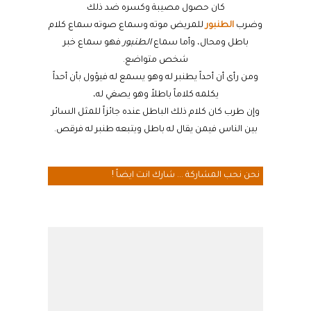
كان حصول مصيبة وكسره ضد ذلك
وضرب
الطنبور
للمريض موته وسماع صوته سماع كلام
باطل ومحال، وأما سماع
الطنبور
فهو سماع خبر
شخص متواضع.
ومن رأى أن أحداً يطنبر له وهو يسمع له فيؤول بأن أحداً
يكلمه كلاماً باطلاً وهو يصغي له،
وإن طرب كان كلام ذلك الباطل عنده جائزاً للمثل السائر
بين الناس فيمن يقال له باطل ويتبعه طنبر له فرقص.
نحن نحب المشاركة ... شارك انت ايضاً !