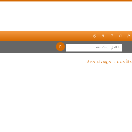
م
ن
هـ
و
ي
اناً حسب الحروف الابجدية