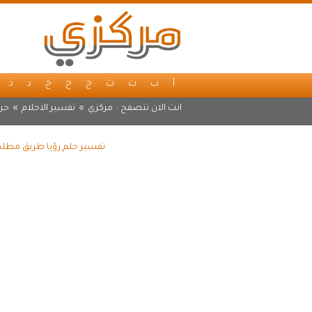
أ
ب
ت
ث
ج
ح
خ
د
ذ
انت الان تتصفح :
مركزي
»
تفسير الاحلام
»
حر
تفسير حلم رؤيا طريق مظلم 