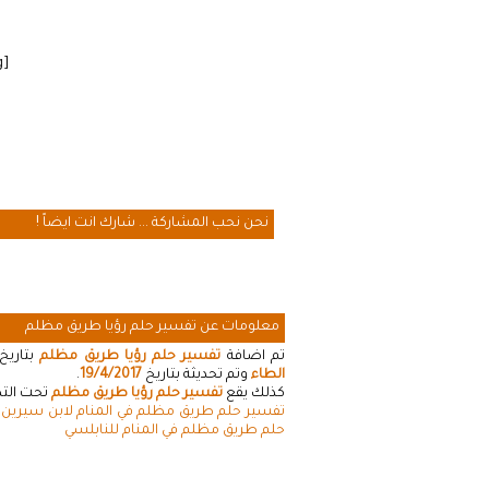
[cmamad id=”20641″ align=”floatleft” tabid=”20643″ mobid=”20643″ stg=””]
نحن نحب المشاركة ... شارك انت ايضاً !
معلومات عن تفسير حلم رؤيا طريق مظلم
تم اضافة
تفسير حلم رؤيا طريق مظلم
بتاريخ
الطاء
وتم تحديثة بتاريخ
19/4/2017
.
كذلك يقع
تفسير حلم رؤيا طريق مظلم
تحت التص
تفسير حلم طريق مظلم في المنام لابن سيرين
•
حلم طريق مظلم في المنام للنابلسي