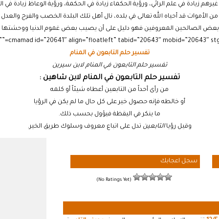
رهم زيادة في علم الرائي، ورؤية الحكماء زيادة في الحكمة، ورؤية الوعاظ زيادة في ال
 الأموات قد أحياه الله تعالى في بلده، نال أهل تلك البلدة الخصب والفرج والعدل م
ى بعض الصالحين المعروفين فهو دليل على أن يصيب بعض غموم الدنيا ووحشتها بقد
تفسير حلم التابعون في المنام
تفسير حلم التابعون في المنام لابن سيرين
تفسير حلم التابعون في المنام لابن شاهين :
من رأى أحداً من التابعين أعطاه شيئاً أو كلمه
أو خالطه فإنه حصول خير على كل حال ما لم يكن في الرؤيا
ما ينكر في اليقظة فيؤول بحسب ذلك.
وقيل رؤيا
التابعين
تدل على اتباع معروف وسلوك طريق الخير.
سجل اعجابك
(No Ratings Yet)