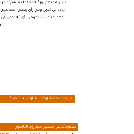
سيرته فيهم، ورؤية العلماء منهم أو من غي
زيادة في الدين.ومن رأى بعض الصالحين من
فهو إحياء لسنته.ومن رأى أنه تحول إل
[cmamad id=”20641″ align=”floatleft” tabid=”20643″ mobid=”20643″ stg=””]
نحن نحب المشاركة ... شارك انت ايضاً !
معلومات عن تفسير حلم رؤيا التابعون