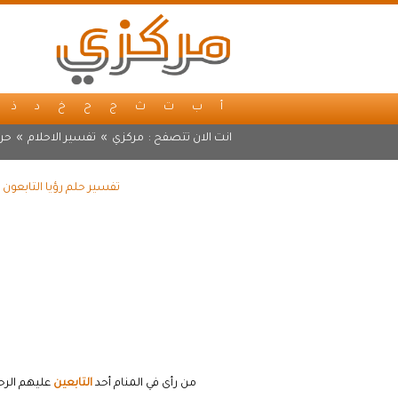
أ
ب
ت
ث
ج
ح
خ
د
ذ
انت الان تتصفح :
مركزي
»
تفسير الاحلام
»
حرف
تفسير حلم رؤيا التابعون
من رأى في المنام أحد
التابعين
عليهم الرح