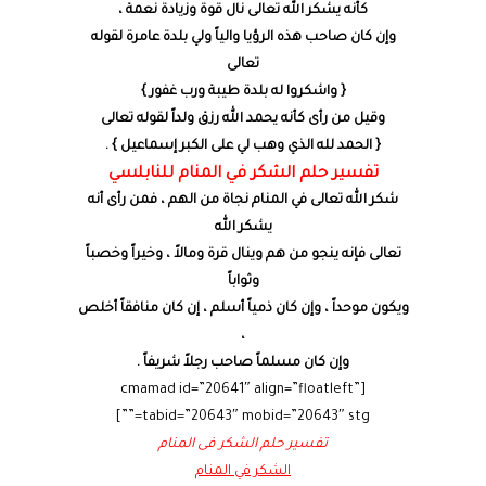
كأنه يشكر الله تعالى نال قوة وزيادة نعمة ،
وإن كان صاحب هذه الرؤيا والياً ولي بلدة عامرة لقوله
تعالى
{ واشكروا له بلدة طيبة ورب غفور }
وقيل من رأى كأنه يحمد الله رزق ولداً لقوله تعالى
{ الحمد لله الذي وهب لي على الكبر إسماعيل } .
تفسير حلم الشكر في المنام للنابلسي
شكر الله تعالى في المنام نجاة من الهم ، فمن رأى أنه
يشكر الله
تعالى فإنه ينجو من هم وينال قرة ومالاً ، وخيراً وخصباً
وثواباً
ويكون موحداً ، وإن كان ذمياً أسلم ، إن كان منافقاً أخلص
،
وإن كان مسلماً صاحب رجلاً شريفاً .
[cmamad id=”20641″ align=”floatleft”
tabid=”20643″ mobid=”20643″ stg=””]
تفسير حلم الشكر فى المنام
الشكر في المنام