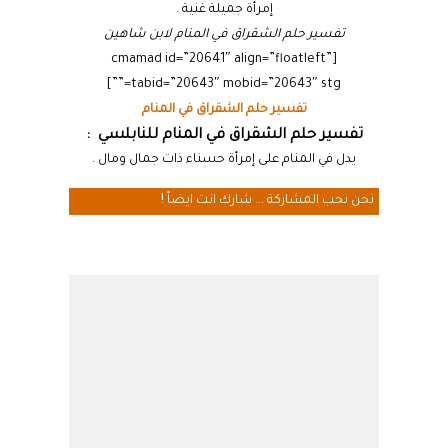
إمرأة جميلة غنية .
تفسير حلم الشقراق في المنام لابن شاهين
[cmamad id=”20641″ align=”floatleft”
tabid=”20643″ mobid=”20643″ stg=””]
تفسير حلم الشقراق في المنام
تفسير حلم الشقراق في المنام للنابلسي :
يدل في المنام على إمرأة حسناء ذات جمال ومال .
نحن نحب المشاركة ... شارك انت ايضاً !