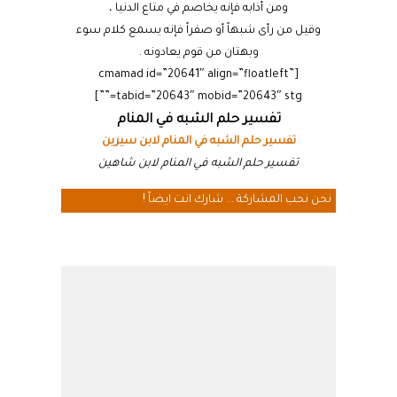
ومن أذابه فإنه يخاصم في متاع الدنيا ،
وقيل من رأى شبهاً أو صفراً فإنه يسمع كلام سوء
وبهتان من قوم يعادونه .
[cmamad id=”20641″ align=”floatleft”
tabid=”20643″ mobid=”20643″ stg=””]
تفسير حلم الشبه في المنام
تفسير حلم الشبه في المنام لابن سيرين
تفسير حلم الشبه في المنام لابن شاهين
نحن نحب المشاركة ... شارك انت ايضاً !