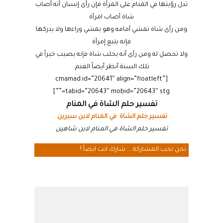
تدل رؤيتها في المنام على المرأة فإن رأى إنسان أنه أصاب
شاة أصاب امرأة
ومن رأى شاة تمشي أمامه وهو يمشي وراءها ولا يدركها
فإنه يتبع إمرأة
ولا تحصل له ومن رأى أنه يحلب شاة فإنه يصيب خيراً في
تلك السنة أنظر أيضاً الغنم.
[cmamad id=”20641″ align=”floatleft”
tabid=”20643″ mobid=”20643″ stg=””]
تفسير حلم الشاة في المنام
تفسير حلم الشاة في المنام لابن سيرين
تفسير حلم الشاة في المنام لابن شاهين
نحن نحب المشاركة ... شارك انت ايضاً !