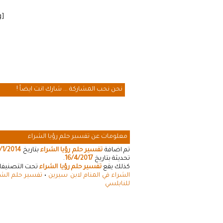
[cmamad id=”20641″ align=”floatleft” tabid=”20643″ mobid=”20643″ stg=””]
نحن نحب المشاركة ... شارك انت ايضاً !
معلومات عن تفسير حلم رؤيا الشراء
تم اضافة
تفسير حلم رؤيا الشراء
بتاريخ
/1/2014
تحديثة بتاريخ
16/4/2017
.
كذلك يقع
تفسير حلم رؤيا الشراء
تحت التصنيفات 
الشراء في المنام لابن سيرين
•
تفسير حلم الشر
للنابلسي