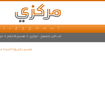
أ
ب
ت
ث
ج
ح
خ
د
ذ
انت الان تتصفح :
مركزي
»
تفسير الاحلام
»
حر
تفسير حلم رؤيا الشراء م