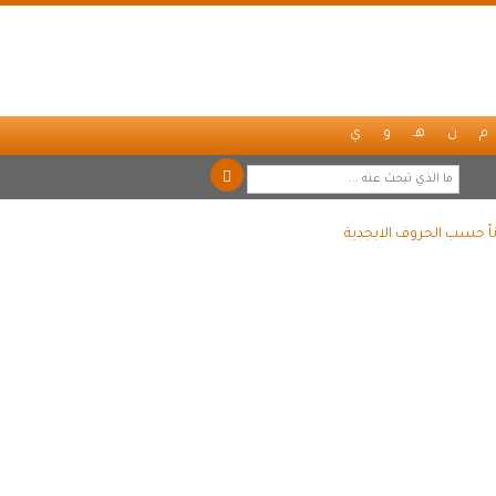
م
ن
هـ
و
ي
اً حسب الحروف الابجدية