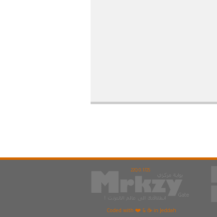
22Q 0.172S
Coded with ❤️ & ☕ in Jeddah