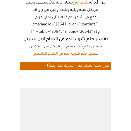
من رأى أنه
شرب دم
إنسان فإنه مالاً ومنفعة وينجو
من كل فتنة وبلية وشدة وقيل من رأى أنه
وقع في بئر من دم فإنه يبتلى بمال حرام.
[cmamad id=”20641″ align=”floatleft”
tabid=”20643″ mobid=”20643″ stg=””]
تفسير حلم شرب الدم في المنام لابن سيرين
تفسير حلم شرب الدم في المنام لابن شاهين
تفسير حلم شرب الدم في المنام للنابلسي
نحن نحب المشاركة ... شارك انت ايضاً !