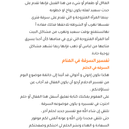
المااال
أو طعام أو شيء من هذا القبيل فإنها تقدم على
حدث سعيد لعله يكون زواج او خطوبه
بينما المرأة المتزوجة و التي تقدم على سرقة فترى
نفسها تهرب أو الشرطه
تلاحقها فذلك مفاده أ
نهاتستمتع بوقت سعيد وتهرب من مشاكل البيت
أما المرأة المتزوجة التي ترى في منامها كأن أحدا يسرق
متاعها من لباس أو ذهب
فإنها ربما تشهد مشاكل
زوجية حادة
.
تفسير السرقة في المنام
السرقه في الحلم
هكذا نكون إخوتي و أخواتي قد أتينا إلى خاتمة موضوع اليوم
من تفسير الاحلام أرجو أن يكون المقال قد أجاب عن
تساؤلاتكم ،
على العموم يمكنك كتابة تعليق أسفل هذا المقال أو حلم
احترت في تفسيره و يكون موضوعه السرقة
.
نلتقي إن شاء الله مع تفسير جديد لحلم آخر ،
حتى نلتقي مجددا بإذن الله و عونه أتمنى لكم موفور
السعادة و الهناء ونشر الحلم لي احبتكم وصفحتكم