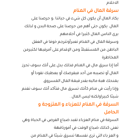
الاحلام
سرقة المال في المنام
يكاد المال أن يكون كل شيء في حياتنا ،و حرصنا على
المال
يكون حتى أهم من حرصنا على صحة البدن و لذلك
يرى الناس المال كثيرا في أحلامهم
وسرقة المال في المنام تعبرأوتترجم خوفا في العقل
الباطن من المستقبلأ ومن الإقدام على أمرفيها لكثيرمن
المخاطرة
أما إذا سرق مال
في المنام فذلك يدل على أنك سوف تحرز
المال أو تصيبه من أحد فيقرضك أو يعطيك نقودا أو
يمنحك هبة ماليه بقدر قيمة المال المسروق
وإذا رأيت في منام كأنك تسرق مال فتأكد أنك سوف تغنم
شيئا كبيراولكنه ليس المال
.
السرقة في المنام للعزباء و المتزوجة و
الحامل
السرقة في منام العزباء تفيد ضياع الفرص في الحياة وهي
تعني كذلك ضياع الوقت في أمورتافهة
و العز باء التي ترى نفسها تسرق شيئا في المنام من