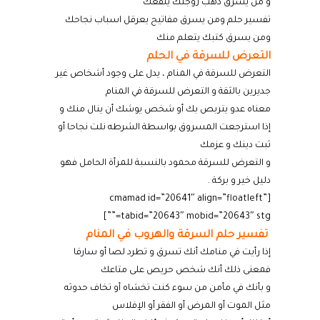
و من يسرق ذهب
زوجتك ينفعك
تفسير حلم ومن يسرق مفاتيح يعرقل اسباب نجاحك
ومن يسرق كتبك يتعلم منك
التعرض للسرقة في الحلم
التعرض للسرقة في المنام ، يدل على وجود أشخاص غير
جديرين بالثقة و التعرض للسرقة في المنام
معناه عدو يتربص بك أو شخص يوشك أن ينال منك و
إذا استرجعت المسروق بواسطة الشرطه نلت نجاحا أو
ثبت دينك و عزمك
و التعرض للسرقة محمود بالنسبة للمرأة الحامل فهو
دليل خير و بركة
.
[cmamad id=”20641″ align=”floatleft”
tabid=”20643″ mobid=”20643″ stg=””]
تفسير حلم السرقة والهروب في المنام
إذا رأيت في منامك أنك تسرق و تطرد لصا أو سارقا
فمعنى ذلك أنك شخص حريص على متاعك
و بأنك في مأمن من سوء كنت تخشاه أو تخاف حدوثه
مثل الموت أو المرض أو الفقر أو الإفلاس