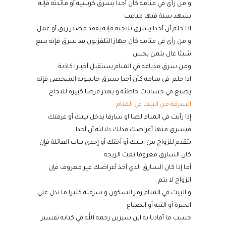
و
من
رأى
في
منامه
كأن
أحدا
يسرق
كرسيه
أو
مائدته
فإنه
يشهد
سنة
فيها
متاعب
اذا حلم
أن
أحدا
يسرق
ثلاجته
فإنه
يفقد
مصدر
رزق
أو
عمل
و
من
رأى
في
منامه
كأن
جهاز
التلفزيون
قد
سرق
فإنه
يبيع
شيئا
غال
بثمن
بخس
ومن
سرق
مذياعه
في
المنام
يستقبل
أخبارا
كاذبة
اذا حلم
في
منامه
كأن
أحدا
يسرق
حاسوبه
الشخصي
فإنه
يضيع
في
حسابات
خاطئة
و
يهدر
فرصا
كبيرة
للنجاح
السرقة من البيت في المنام
إذا رأيت في المنام لصا او سارقا
يدخل بيتك أو غرفتك
فيسرق منها أغراضك فذلك دلالته أن أحدا
يتقدم للزواج من ابنتك أو أختك أو إحدى بنات العائلة فإن
كان السارق معروفا تمت الزيجة
أما إذا كان السارق
الذي أخذ أغراضك غير معروف فإن
الزواج لا يتم
.
و البيت في المنام رمز السكون و سرقته كثيرا ما تدل على
الحيرة أو التيه أو الضياع
حسب ما أفادنا به ابن سيرين رحمه الله في كتابه تفسير