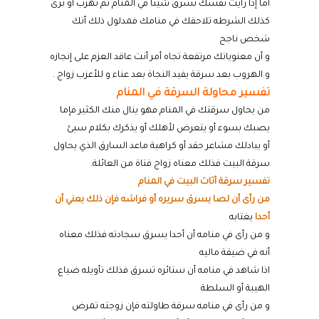
أما إذا رأيت نفسك تسرق شيئا في المنام ثم تهرب أو ترى
كذلك الشرطه تلاحقك في منامك فمدلول ذلك أنك
شخص ناجح
و أن معنوياتك مرتفعة تجاه أمر أنت عاقد العزم على إنجازه
و الهروب بعد سرقة يفيد النجاة بعد عناء و للأعزب زواج
.
تفسير محاولة السرقة في المنام
من يحاول سرقتك في المنام فهو ينال منك الكثير فإما
يصبك بسوء أو يتعرض لأهلك أو يذكرك بكلام سيئ
أو يبادلك مشاعر حقد أو كراهية ماعد السارق الذي يحاول
سرقة البيت فذلك معناه زواج فتاة من العائلة
.
تفسير
سرقة
أثاث
البيت
في
المنام
من
رأى
أن
لصا
يسرق
سريره
أو
فراشه
فإن
ذلك
يعني
أن
أحدا
يغتابه
و
من
رأى
في
منامه
أن
أحدا
يسرق
سجادته
فذلك
معناه
أنه
في ضيقة ماليه
اذا شاهد
في
منامه
أن
ستائره
تسرق
فذلك
تأويله
ضياع
الهيبة
أو
السلطة
و
من
رأى
في
منامه
سرقة
طاولته
فإن
زوجته
تمرض