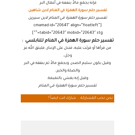
فإنه يجمع مالاً ينفعه في أعمال البر.
تفسير حلم سورة الهمزة في المنام لابن شاهين
تفسير حلم سورة الهمزة في المنام لابن سيرين
[cmamad id=”20641″ align=”floatleft”
tabid=”20643″ mobid=”20643″ stg=””]
تفسير حلم سورة الهمزة في المنام للنابلسي :
من قرأها أو قرئت عليه، فتدل على الإنذار، فليتق الله عز
وجل،
وقيل يكون سليم الصدر، ويجمع مالاً ثم ينفقه في البر
والصلة والخير،
وقيل إنه يمشي بالنميمة.
تفسير حلم سورة الهمزة في المنام
نحن نحب المشاركة ... شارك انت ايضاً !