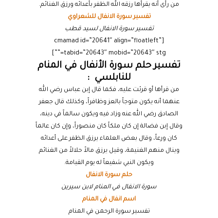
من رأى أنه يقرأها رزقه الله الظفر بأعدائه ورزق الغنائم.
تفسير سورة الانفال للشعراوي
تفسير سورة الانفال لسيد قطب
[cmamad id=”20641″ align=”floatleft”
tabid=”20643″ mobid=”20643″ stg=””]
تفسير حلم سورة الأنفال في المنام
للنابلسي :
من قرأها أو قرئت عليه، فكما قال إبن عباس رضي الله
عنهما أنه يكون متوجاً بالعز وظافراً، وكذلك قال جعفر
الصادق رضي الله عنه وزاد فيه ويكون سالماً في دينه،
وقال إبن فضالة إن كان ملكاً كان منصوراً، وإن كان عالماً
كان ورعاً، وقال بعض العلماء يرزق الظفر على أعدائه
وينال منهم الغنيمة، وقيل يرزق مالاً حلالاً من الغنائم
ويكون النبي شفيعاً له يوم القيامة.
حلم سورة الانفال
سورة الانفال في المنام لابن سيرين
اسم انفال في المنام
تفسير سورة الرحمن في المنام