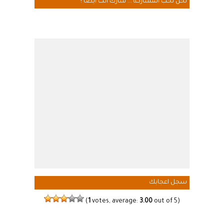
نحن نحب المشاركة ... شارك انت ايضاً !
سجل اعجابك
(
1
votes, average:
3.00
out of 5)