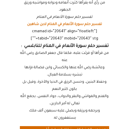
من رأى أنه يقرأها كثرت أنعامه ودوابه ومواشيه ورزق
الجهود.
تفسير حلم سورة الأنعام في المنام
تفسير حلم سورة الأنعام في المنام لابن شاهين
[cmamad id=”20641″ align=”floatleft”
tabid=”20643″ mobid=”20643″ stg=””]
تفسير حلم سورة الأنعام في المنام للنابلسي :
من قرأها أو قرئت عليه، فكما قال جعفر الصادق رضي الله
عنه
وعائشة رضي الله عنها والكسائي وابن فضالة فإنها
تبشره بسلامة العيال،
وحفظ البنين، وحسن الرزق في الدنيا والآخرة، وقيل بل
يكون كثير النعم
والغنم والمواشي والبقر والدواب، جواد النفس، يجمع الله
تعالى له أمر الدارين،
ويرحمه ويرزقه ويصلي عليه سبعون ألف ملك
يستغفرون له.