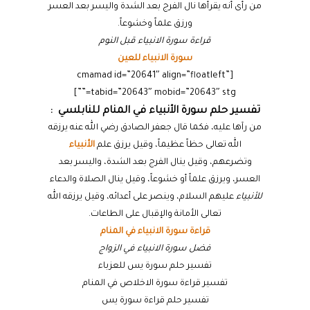
من رأى أنه يقرأها نال الفرج بعد الشدة واليسر بعد العسر
ورزق علماً وخشوعاً.
قراءة سورة الانبياء قبل النوم
سورة الانبياء للعين
[cmamad id=”20641″ align=”floatleft”
tabid=”20643″ mobid=”20643″ stg=””]
تفسير حلم سورة الأنبياء في المنام للنابلسي :
من رآها عليه، فكما قال جعفر الصادق رضي الله عنه يرزقه
الله تعالى حظاً عظيماً، وقيل يرزق علم
الأنبياء
وتضرعهم، وقيل ينال الفرج بعد الشدة، واليسر بعد
العسر، ويرزق علماً أو خشوعاً، وقيل ينال الصلاة والدعاء
للأنبياء
عليهم السلام، وينصر على أعدائه، وقيل يرزقه الله
تعالى الأمانة والإقبال على الطاعات.
قراءة سورة الانبياء في المنام
فضل سورة الانبياء في الزواج
تفسير حلم سورة يس للعزباء
تفسير قراءة سورة الاخلاص في المنام
تفسير حلم قراءة سورة يس