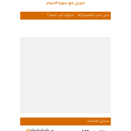
تجربتي مع سورة الانبياء
نحن نحب المشاركة ... شارك انت ايضاً !
سجل اعجابك