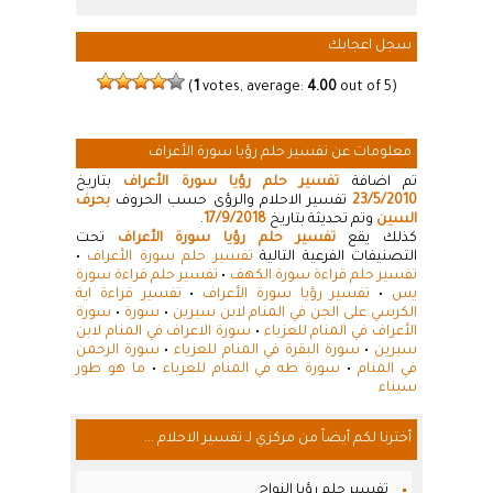
سجل اعجابك
(
1
votes, average:
4.00
out of 5)
معلومات عن تفسير حلم رؤيا سورة الأعراف
تم اضافة
تفسير حلم رؤيا سورة الأعراف
بتاريخ
23/5/2010
تفسير الاحلام والرؤى حسب الحروف
بحرف
السين
وتم تحديثة بتاريخ
17/9/2018
.
كذلك يقع
تفسير حلم رؤيا سورة الأعراف
تحت
التصنيفات الفرعية التالية
تفسير حلم سورة الأعراف
•
تفسير حلم قراءة سورة الكهف
•
تفسير حلم قراءة سورة
يس
•
تفسير رؤيا سورة الأعراف
•
تفسير قراءة اية
الكرسي على الجن في المنام لابن سيرين
•
سورة
•
سورة
الأعراف في المنام للعزباء
•
سورة الاعراف في المنام لابن
سيرين
•
سورة البقرة في المنام للعزباء
•
سورة الرحمن
في المنام
•
سورة طه في المنام للعزباء
•
ما هو طور
سيناء
أخترنا لكم أيضاً من مركزي لـ تفسير الاحلام ...
تفسير حلم رؤيا النواح