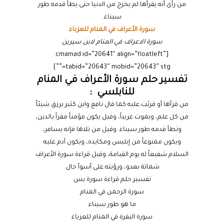
من رأى أنه يقرأها لم يخرج من الدنيا حتى يطأ قدمه طور
سيناء.
سورة الأعراف في المنام للعزباء
سورة الاعراف في المنام لابن سيرين
[cmamad id=”20641″ align=”floatleft”
tabid=”20643″ mobid=”20643″ stg=””]
تفسير حلم سورة الأعراف في المنام
للنابلسي :
من قرأها أو قرئت عليه كما قال نافع وابن كثير يرزق شيئاً
من كل علم، ويموت غريباً، وقيل يكون مؤمناً مقراً بالدين،
وتطأ قدمه طور سيناء. وقيل من تلاها فإنه يسافر،
ويكون ممنوعاً من إبليس ومكايده، ويكون آدم عليه
السلام شفيعاً له يوم القيامة، وقيل قراءة سورة الأعراف
شماتة بعدو، ورؤيته على أسوأ حال.
تفسير حلم قراءة سورة يس
سورة الرحمن في المنام
ما هو طور سيناء
سورة البقرة في المنام للعزباء