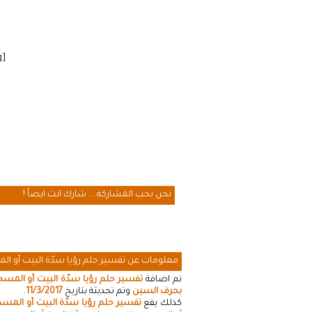
[cmamad id=”20641″ align=”floatleft” tabid=”20643″ mobid=”20643″ stg=””]
نحن نحب المشاركة ... شارك انت ايضاً !
معلومات عن تفسير حلم رؤيا سدّة البيت أو ال
تم اضافة
تفسير حلم رؤيا سدّة البيت أو المسج
بحرف السين
وتم تحديثة بتاريخ
11/3/2017
.
كذلك يقع
تفسير حلم رؤيا سدّة البيت أو المس