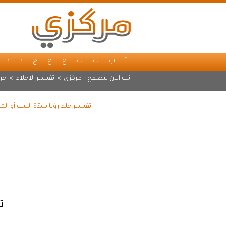
أ
ب
ت
ث
ج
ح
خ
د
ذ
انت الان تتصفح :
مركزي
»
تفسير الاحلام
»
حر
تفسير حلم رؤيا سدّة البيت أو ا
ت