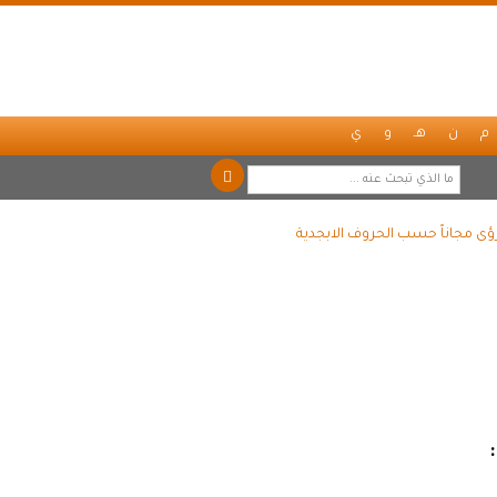
م
ن
هـ
و
ي
ؤى مجاناً حسب الحروف الابجدية