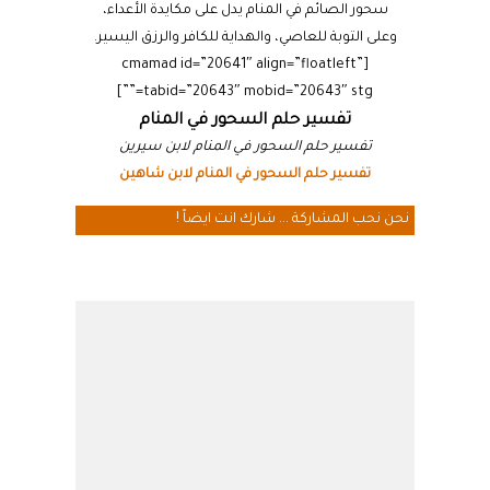
سحور الصائم في المنام يدل على مكايدة الأعداء،
وعلى التوبة للعاصي، والهداية للكافر والرزق اليسير.
[cmamad id=”20641″ align=”floatleft”
tabid=”20643″ mobid=”20643″ stg=””]
تفسير حلم السحور في المنام
تفسير حلم السحور في المنام لابن سيرين
تفسير حلم السحور في المنام لابن شاهين
نحن نحب المشاركة ... شارك انت ايضاً !