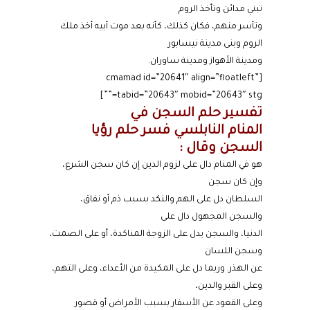
تبني مدائن وتأخذ الروم
وتأسر منهم، فكان كذلك، كأنه بعد موت أبيه أخذ ملك
الروم وبنى مدينة نيسابور
ومدينة الأهواز ومدينة ساوران.
[cmamad id=”20641″ align=”floatleft”
tabid=”20643″ mobid=”20643″ stg=””]
تفسير حلم
السجن في
المنام
النابلسي فسر حلم رؤيا
السجن وقال :
هو في المنام دال على لزوم الدين إن كان سجن الشرع،
وإن كان سجن
السلطان دل على الهم والنكد بسبب ذم أو نفاق،
والسجن المجهول دال على
الدنيا، والسجن يدل على الزوجة المناكدة، أو على الصمت،
وسجن اللسان
عن الهذر. وربما دل على المكيدة من الأعداء، وعلى التهم،
وعلى القبر والدين،
وعلى القعود عن الأسفار بسبب الأمراض أو قصور