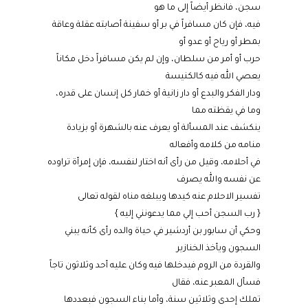
سجن، فانظر أيضاً إلى ما هو
فيه، فإن كان مسافراً في بر أو سفينة أصابته عقلة وعاقة
بمطر أو رياح أو عدو أو
حرب أو أمر من سلطان، وإن لم يكن مسافراً دخل مكاناً
يعصي الله فيه كالكنيسة
ودار الفكر والبدع أو دار زانية أو خمار كل إنسان على قدره،
وما في يقظته مما
ينكشف عند المسألة أو يعرف عنه بالشهرة أو بزيادة
منامه من كلامه وأفعاله
في أحلامه، وقيل من رأى أنه اختار لنفسه، فإن إمرأة تراوده
عن نفسه والله يصرف
تفسير الاحلام عنه كيدها ويبلغه مناه لقوله تعالى
{ رب السجن أحب إلي مما يدعونني إليه }
وحكي أن سابور بن أردشير في حياة والده رأى كأنه يبني
السجون ويأخذ الخنازير
والقردة من الروم فيدخلها فيه وكان عليه أحد وثلاثون تاجاً
فسأل المعبر عنه، فقال
تملك إحدى وثلاثين سنة، وأما بناء السجون فبعددها