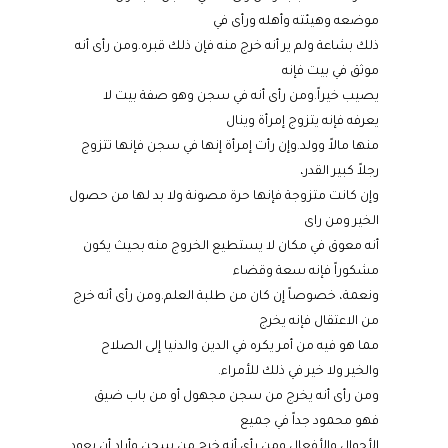
موضعه وهيئته وأهله ورأى في
ذلك بشاعة ولم ير أنه خرج منه فإن ذلك قبره.ومن رأى أنه
موثق في بيت فإنه
يصيب خيراً.ومن رأى أنه في سجن وهو صفة بيت لا
يعرفه فإنه يتزوج إمرأة وينال
منها مالاً وولد.وإن رأت إمرأة إنها في سجن فإنها تتزوج
رجلاً كبير القدر،
وإن كانت متزوجة فإنها حرة مصونة ولا بد لها من حصول
الخير ومن راى
أنه معوق في مكان لا يستطيع الخروج منه بحيث يكون
مشكوراً فإنه سعة وقضاء
ونعمة، خصوصاً إن كان من طلبة العلم.ومن رأى أنه خرج
من الاعتقال فإنه يخرج
مما هو فيه من أمر يكره في الدين والدنيا إلى الصلاح
والخير ولا خير في ذلك للأمراء.
ومن رأى أنه يخرج من سجن مجهول أو من باب ضيق
فهو محمود جداً في جميع
الأحوال والأفعال.ومن رأى أنه خرج من سجن وأراد أن يعود