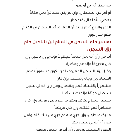
من مطر أو ريح أو عدو
أو أمر من السلطان، وإن لم يكن مسافراً دخل مكاناً
يعصي الله تعالى فيه كدار
الكفر والبدع أو دار زانية، أو الخمارة، أما السجان في المنام
فهو حفار قبور.
تفسير حلم السجن في المنام ابن شاهين حلم
رؤيا السجن :
أنه من رأى أنه دخل سجناً مجهولاً فإنه يؤول بالقبر، وإن
كان معروفاً فإنه غم ومضرة.
وقيل رؤيا السجن المعروف لمن يكون مشهوراً بعدم
الفساد دين وجاه ومنفعة، وإن كان
مشهوراً بالفساد فغم ونقصان.ومن رأى أنه في سجن
سلطان موثقاً فإنه يصيب أمراً
تفسير الاحلام يكرهه ونهو في غم يرتجى فرجه، وإن كان
مسافراً فهو غفلته، وإن كان مريضاً
فمرضه يطول، وإن خرج منه دم خرج من ذلك كله. وقيل
من رأى أنه في سجن فهي
الدعوة المستجابة.ومن رأى أنه في سجن مجهول