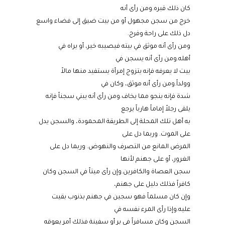
كان ذلك قبره.ومن رأى أنه
خرج من سجن مجهول أو من بيت ضيق إلى فضاء واسع
دل ذلك على راحة وفرج.
ومن رأى أنه موثق في بيته فيصيبه خير، أو يراه في
أهله.ومن رأى أنه يسجن في
بيت لا يعرفه فإنه يتزوج إمرأة يستفيد منها مالاً
وولداً.ومن رأى أنه موثق، وكان في
شدة فإنه ينجو مما يخاف.ومن رأى أنه يبني سجناً فإنه
يلقى رجلاً إماماً هارباً يرجع
به أهل تلك المحلة إلى الطريقة المحمودة، والسجن يدل
على الموت. وربما دل على
المرض المانع من التصرف والنهوض. وربما دل على
الغرور، أو على جهنم لأنها
سجن العصاة والكافرين.وإن رأى ميتاً في السجن وكان
كافراً فذلك دليل على جهنم،
وإن كان مسلماً فهو سجين في جهنم بذنوب بقيت
عليه.وإذا رأى المرء نفسه في
السجن وكان مسافراً في بر أو سفينة فذلك أمر يعوقه