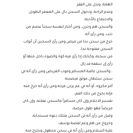
الهمة، ويدل على الفقر
وعدم الراحة، ودخول السجن دال على المعمر الطويل
والاجتماع بالأحبة،
والسجن هم وحزن، ومن أختار لنفسه سجناً عصم من
ذنب. ومن رأى أنه
خرج من سجن نجا من مرض.ومن رأى السجين أن أبواب
السجن مفتوحة نجا،
من سجنه، وكذلك إذا رأى فيه كوة والضوء داخل منها أو
رأى إن سقفه قد زال
، والسجن عافية المسافر وموت المريض.ومن رأى أنه في
سجن سلطان موثق فيصيبه
أمر مكروه، أو أنه في غم يرجى فرجه.ومن رأى أنه خرج منه
فإنه يخرج من ذلك الفم،
تفسير الاحلام وإن كان مسافراً فالسجن غفلته، وإن كان
مريضاً فهو طول مرضه،
وقيل من رأى أنه في السجن فتلك دعوة مستجابة،
وخروج من هم وغم لقصة يوسف
عليه السلام.ومن رأى أنه في سجن مجهول ويخرج منه