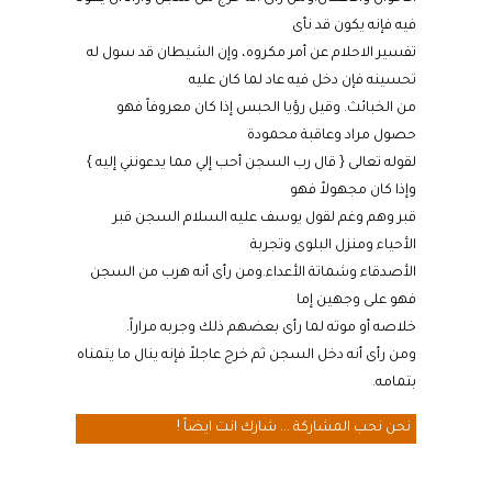
فيه فإنه يكون قد نأى
تفسير الاحلام عن أمر مكروه، وإن الشيطان قد سول له
تحسينه فإن دخل فيه عاد لما كان عليه
من الخبائث. وقيل رؤيا الحبس إذا كان معروفاً فهو
حصول مراد وعاقبة محمودة
لقوله تعالى { قال رب السجن أحب إلي مما يدعونني إليه }
وإذا كان مجهولاً فهو
قبر وهم وغم لقول يوسف عليه السلام السجن قبر
الأحياء ومنزل البلوى وتجربة
الأصدقاء وشماتة الأعداء.ومن رأى أنه هرب من السجن
فهو على وجهين إما
خلاصه أو موته لما رأى بعضهم ذلك وجربه مراراً.
ومن رأى أنه دخل السجن ثم خرج عاجلاً فإنه ينال ما يتمناه
بتمامه.
نحن نحب المشاركة ... شارك انت ايضاً !