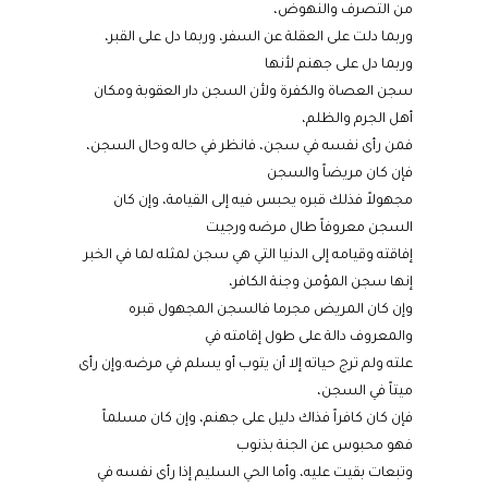
من التصرف والنهوض،
وربما دلت على العقلة عن السفر، وربما دل على القبر،
وربما دل على جهنم لأنها
سجن العصاة والكفرة ولأن السجن دار العقوبة ومكان
أهل الجرم والظلم،
فمن رأى نفسه في سجن، فانظر في حاله وحال السجن،
فإن كان مريضاً والسجن
مجهولاً فذلك قبره يحبس فيه إلى القيامة، وإن كان
السجن معروفاً طال مرضه ورجيت
إفاقته وقيامه إلى الدنيا التي هي سجن لمثله لما في الخبر
إنها سجن المؤمن وجنة الكافر،
وإن كان المريض مجرما فالسجن المجهول قبره
والمعروف دالة على طول إقامته في
علته ولم ترج حياته إلا أن يتوب أو يسلم في مرضه.وإن رأى
ميتاً في السجن،
فإن كان كافراً فذاك دليل على جهنم، وإن كان مسلماً
فهو محبوس عن الجنة بذنوب
وتبعات بقيت عليه، وأما الحي السليم إذا رأى نفسه في