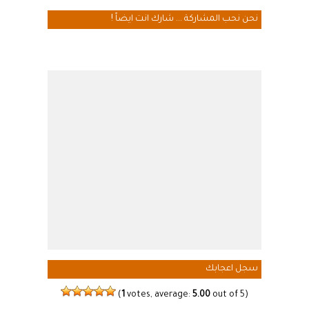
نحن نحب المشاركة ... شارك انت ايضاً !
سجل اعجابك
(
1
votes, average:
5.00
out of 5)