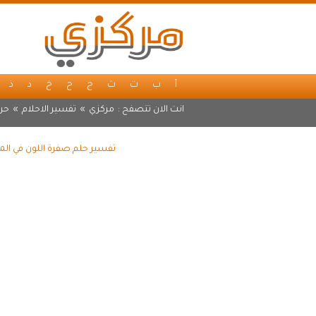
أ
ب
ت
ث
ج
ح
خ
د
ذ
انت الان تتصفح :
مركزي
»
تفسير الاحلام
»
حر
تفسير حلم صفرة اللون في المن