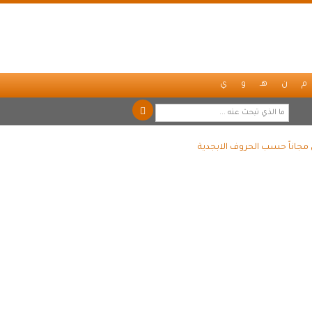
م
ن
هـ
و
ي
 مجاناً حسب الحروف الابجدية