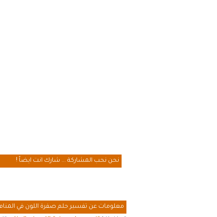
نحن نحب المشاركة ... شارك انت ايضاً !
معلومات عن تفسير حلم صفرة اللون في المنام