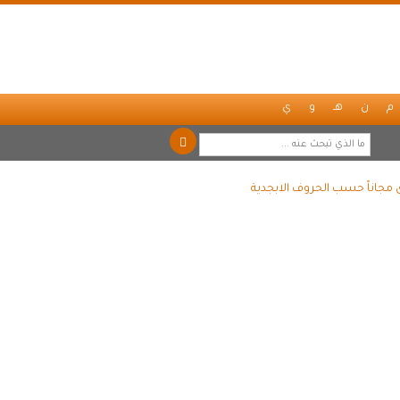
م
ن
هـ
و
ي
 مجاناً حسب الحروف الابجدية