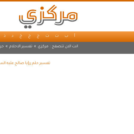
أ
ب
ت
ث
ج
ح
خ
د
ذ
انت الان تتصفح :
مركزي
»
تفسير الاحلام
»
حر
تفسير حلم رؤيا صالح عليه الس