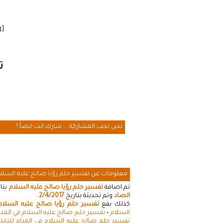
[cmamad id=”20641″ align=”floatleft” tabid=”20643″ mobid=”20643″ stg=””]
ت
نحن نحب المشاركة ... شارك انت ايضاً !
معلومات عن تفسير حلم رؤيا صالح عليه السلا
تم اضافة
تفسير حلم رؤيا صالح عليه السلام
بتا
الصاد
وتم تحديثة بتاريخ
2/4/2017
.
كذلك يقع
تفسير حلم رؤيا صالح عليه السلام
السلام
•
تفسير حلم صالح عليه السلام في المنا
تفسير حلم صالح عليه السلام في المنام للناب