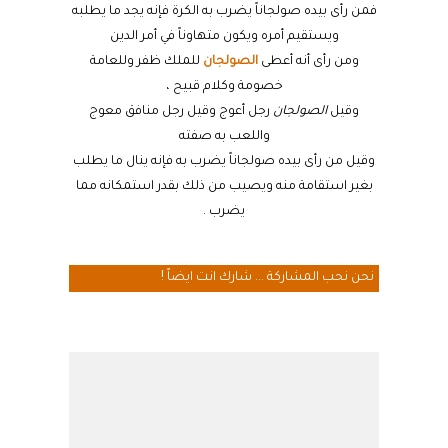
فمن رأى بيده صولجاناً يضرب به الكرة فإنه يجد ما يطلبه
ويستقيم أمره ويكون متهاوناً في أمر الدين
ومن رأى أنه أعطى
الصولجان
للملك ظفر وللعامة
خصومة وكلام قبيح ،
وقيل
الصولجان
رجل أعوج وقيل رجل منافق معوج
واللعب به صفته
وقيل من رأى بيده صولجاناً يضرب به فإنه ينال ما يطلب
بغير استقامة منه ويصيب من ذلك بقدر استمكانه مما
يضرب .
نحن نحب المشاركة ... شارك انت ايضاً !