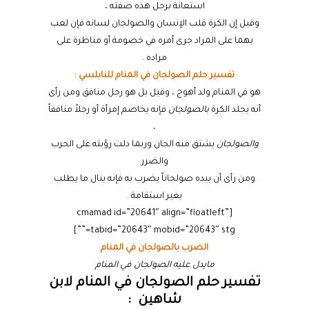
استعانة برجل هذه صفته ،
وقيل إن الكرة قلب الإنسان والصولجان لسانه فإن لعب
بهما على المراد جرى أمره في خصومة أو مناظرة على
مراده .
تفسير حلم الصولجان في المنام للنابلسي :
هو في المنام ولد أهوج ، وقيل بل هو رجل منافق ومن رأى
أنه يجلد الكرة
بالصولجان
فإنه يخاصم إمرأة أو رجلاً منافقاً
،
والصولجان
يشتق منه الجان وربما دلت رؤيته على الحرب
والضرر
ومن رأى أن بيده صولجاناً يضرب به فإنه ينال ما يطلب
بغير استقامة .
[cmamad id=”20641″ align=”floatleft”
tabid=”20643″ mobid=”20643″ stg=””]
الضرب بالصولجان في المنام
مايدل عليه الصولجان في المنام
تفسير حلم الصولجان في المنام لابن
شاهين :