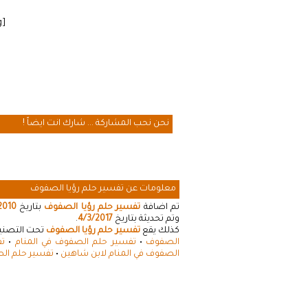
[cmamad id=”20641″ align=”floatleft” tabid=”20643″ mobid=”20643″ stg=””]
نحن نحب المشاركة ... شارك انت ايضاً !
معلومات عن تفسير حلم رؤيا الصفوف
تم اضافة
تفسير حلم رؤيا الصفوف
بتاريخ
2010
وتم تحديثة بتاريخ
4/3/2017
.
كذلك يقع
تفسير حلم رؤيا الصفوف
تحت التصنيفا
الصفوف
•
تفسير حلم الصفوف في المنام
•
تف
الصفوف في المنام لابن شاهين
•
تفسير حلم الص