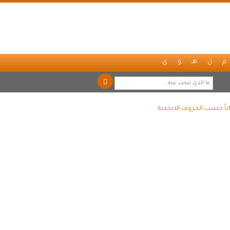
م
ن
هـ
و
ي
اً حسب الحروف الابجدية