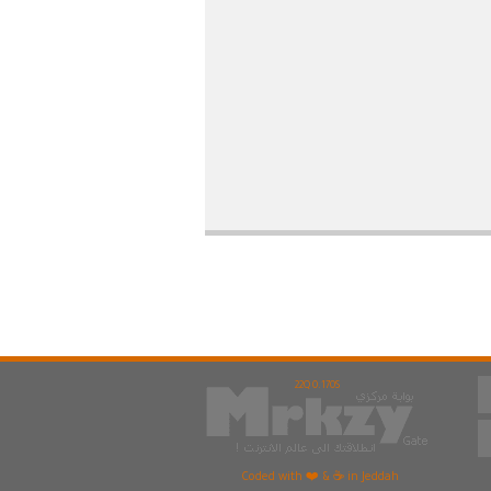
22Q 0.170S
Coded with ❤️ & ☕ in Jeddah