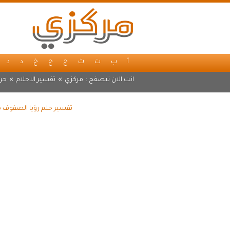
أ
ب
ت
ث
ج
ح
خ
د
ذ
انت الان تتصفح :
مركزي
»
تفسير الاحلام
»
حر
تفسير حلم رؤيا الصفوف م