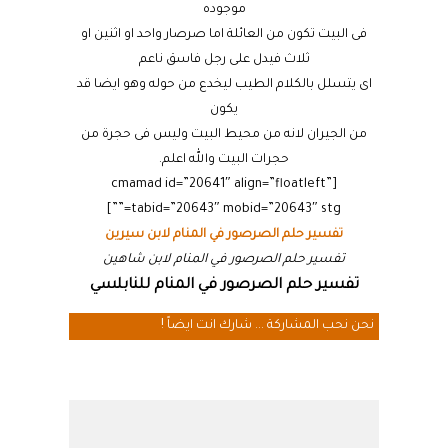
موجوده
فى البيت تكون من العائلة اما صرصار واحد او اثنين او
ثلاث فيدل على رجل فاسق ناعم
اى يتسلل بالكلام الطيب ليخدع من حوله وهو ايضا قد
يكون
من الجيران لانه من محيط البيت وليس فى حجرة من
حجرات البيت والله اعلم.
[cmamad id=”20641″ align=”floatleft”
tabid=”20643″ mobid=”20643″ stg=””]
تفسير حلم الصرصور في المنام لابن سيرين
تفسير حلم الصرصور في المنام لابن شاهين
تفسير حلم الصرصور في المنام للنابلسي
نحن نحب المشاركة ... شارك انت ايضاً !