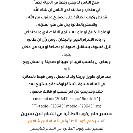
مدح الناس له وعلي رفعة في الحياة ايضاً
في مقداره ومكانته لدى الناس ان شاء الله.
قد يدل ركوب الطائرة على الصلاح والقرب من الله ،
والسفر بالطائرة يدل على علو المنزلة ،
او علو الاخلاق او علو المستوى الاقتصادي والاجتماعي
او زيادة الالتزام الديني والايمان ، ومن رأى ان طائرة
تنزل فسوف يستقبل ضيوفا او بضاعة او بريد من مكان
بعيد ،
ويمكن ان يكسب قريبا او حبيبا او صديقا او انسان رجع
اليه
بعد فراق طويل وربما ولد له طفل ، ومن هبط بالطائرة
في المنام فسوف تستقر اوضاعة ويستريح بعد
جهد وقد ينجو من امر صعب او هلاك محقق .
[cmamad id=”20641″ align=”floatleft”
tabid=”20643″ mobid=”20643″ stg=””]
تفسير حلم ركوب الطائرة في المنام لابن سيرين
تفسير حلم ركوب الطائرة في المنام لابن شاهين
تفسير حلم ركوب الطائرة في المنام للنابلسي