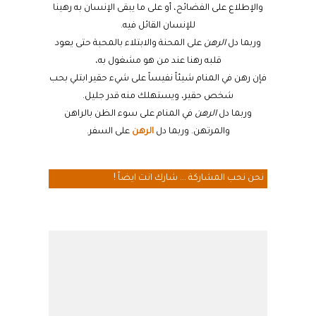
والإطلاع على الفضائح، أو على ما يبقى الإنسان به رهينا
للإنسان القائل فيه.
وربما دل
الرهن
على المحنة والابتلاء بالمحبة حتى يعود
قلبه رهنا عند من هو مشغول به،
فإن رهن في المنام شيئاً نفيساً على شيء حقير ابتلي بحب
شخص حقير، ويستهلك منه قدر جليل.
وربما دل
الرهن
في المنام على سوء الظن بالراهن
والمرتهن. وربما دل
الرهن
على السفر.
نحن نحب المشاركة ... شارك انت ايضاً !