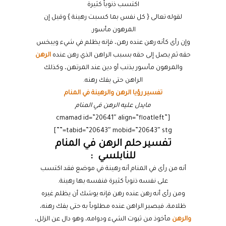
اكتسب ذنوباً كثيرة
لقوله تعالى { كل نفس بما كسبت رهينة } وقيل إن
المرهون مأسور.
وإن رأى كأنه رهن عنده رهن، فإنه يظلم في شيء ويبخس
حقه ثم يصل إلى حقه بسبب الراهن الذي رهن عنده
الرهن
والمرهون مأسور بذنب أو دين عند المرتهن، وكذلك
الراهن حتى يفك رهنه.
تفسير رؤيا الرهن والرهينة في المنام
مايدل عليه الرهن في المنام
[cmamad id=”20641″ align=”floatleft”
tabid=”20643″ mobid=”20643″ stg=””]
تفسير حلم الرهن في المنام
للنابلسي :
أنه من رأى في المنام أنه رهينة في موضع فقد اكتسب
على نفسه ذنوباً كثيرة فنفسه بها رهينة.
ومن رأى أنه رهن عنده رهن فإنه يوشك أن يظلم غيره
ظلامة، فيصير الراهن عنده مطلوباً به حتى يفك رهنه،
والرهن
مأخوذ من ثبوت الشيء ودوامه، وهو دال عن الزلل،