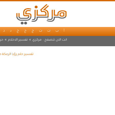
أ
ب
ت
ث
ج
ح
خ
د
ذ
انت الان تتصفح :
مركزي
»
تفسير الاحلام
»
حرف
تفسير حلم رؤيا الرمكة 