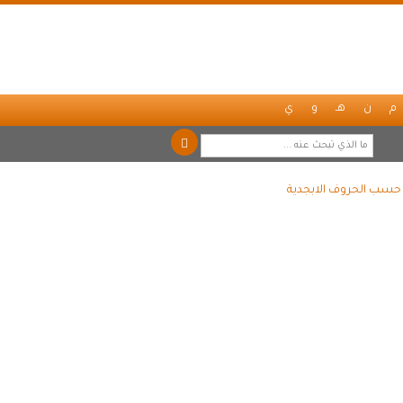
م
ن
هـ
و
ي
ً حسب الحروف الابجدية