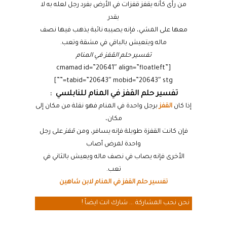
من رأى كأنه يقفز قفزات في الأرض بفرد رجل لعله به لا
يقدر
معها على المشي، فإنه يصيبه نائبة يذهب فيها نصف
ماله ويتعيش بالباقي في مشقة وتعب.
تفسير حلم القفز في المنام
[cmamad id=”20641″ align=”floatleft”
tabid=”20643″ mobid=”20643″ stg=””]
تفسير حلم القفز في المنام للنابلسي :
إذا كان
القفز
برجل واحدة في المنام فهو نقلة من مكان إلى
مكان،
فإن كانت القفزة طويلة فإنه يسافر، ومن
قفز
على رجل
واحدة لمرض أصاب
الأخرى فإنه يصاب في نصف ماله ويعيش بالثاني في
تعب.
تفسير حلم القفز في المنام لابن شاهين
نحن نحب المشاركة ... شارك انت ايضاً !